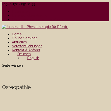
+49 (0)172 - 891 71 33
jochen-lill@web.de
Impressum
Datenschutzerklärung
Besuchen Sie uns auf Facebook
Home
Online Seminar
Aktuelles
Veröffentlichungen
Kontakt & Anfahrt
Deutsch
English
Seite wählen
Osteopathie