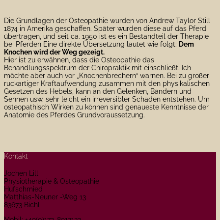
Die Grundlagen der Osteopathie wurden von Andrew Taylor Still
1874 in Amerika geschaffen. Später wurden diese auf das Pferd
übertragen, und seit ca. 1950 ist es ein Bestandteil der Therapie
bei Pferden Eine direkte Übersetzung lautet wie folgt:
Dem
Knochen wird der Weg gezeigt.
Hier ist zu erwähnen, dass die Osteopathie das
Behandlungsspektrum der Chiropraktik mit einschließt. Ich
möchte aber auch vor „Knochenbrechern“ warnen. Bei zu großer
ruckartiger Kraftaufwendung zusammen mit den physikalischen
Gesetzen des Hebels, kann an den Gelenken, Bändern und
Sehnen usw. sehr leicht ein irreversibler Schaden entstehen. Um
osteopathisch Wirken zu können sind genaueste Kenntnisse der
Anatomie des Pferdes Grundvoraussetzung.
Kontakt
Jochen Lill
Physiotherapie & Osteopathie
Hufschmied
Matthias-Neuner -Weg 13
83673 Bichl
Mobil: +49(0)172-8917133